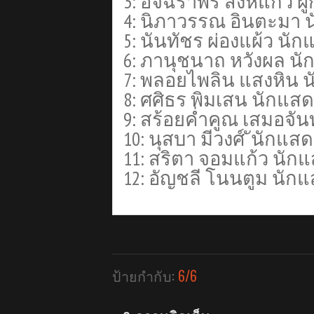
3: อัจฉราพร สิงห์แก้ว ผู
4: นิภาวรรณ อินตะมา 
5: นันทัชร ผ่องแผ้ว นั
6: ภานุชนาถ หวังผล น
7: พลอยไพลิน แสงหิน 
8: ศศิธร พิมเสน นักแส
9: สร้อยค่ำคูณ เสมอจัน
10: นุสบา มีวงศ์ ันักแส
11: สริตา จอมแก้ว นัก
12: อัญชลี โนนตูม นัก
ป้ายกำกับ:
6/6