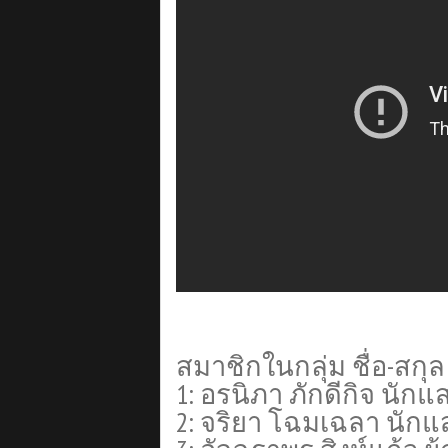
สมาชิกในกลุ่ม
ชื่อ-สกุล
1: อรนิภา ภักดีกิจ นักแ
2: จริยา โฉมเฉลา นัก