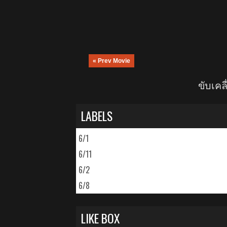
« Prev Movie
ขับเค
LABELS
6/1
6/11
6/2
6/8
LIKE BOX